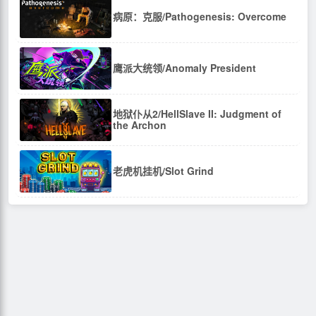
病原：克服/Pathogenesis: Overcome
鹰派大统领/Anomaly President
地狱仆从2/HellSlave II: Judgment of
the Archon
老虎机挂机/Slot Grind