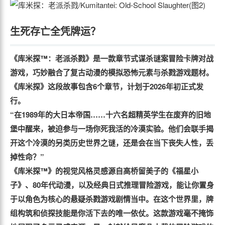
生死存亡全凭牌运？
《库米探™：老派杀戮》是一款章节式谋杀谜案冒险卡牌对战
游戏，巧妙融合了复古动漫的模拟恐怖元素与杀戮游戏题材。
《库米探》这段故事包含6个章节，计划于2026年初正式发
行。
“在1989年的大日本帝国……十六名超精英学生在废弃的旧地
堡中醒来，被迫参与一场你死我活的冷漠实验。他们会联手揭
开这个冷漠的另类历史世界之谜，还是会在当下丧失人性，丢
掉性命？”
《库米探™》的视觉风格灵感源自高桥留美子的《福星小
子》、80年代动漫，以及经典日式推理冒险游戏，能让你置身
于以角色为核心的悬疑杀戮游戏剧情当中。在这个世界里，牌
组构筑和侦探技能是你活下去的唯一依仗。这款游戏毫不掩饰