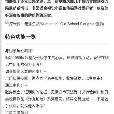
地展现了多元灵感来源，是一封献给风靡几十载的冒险游戏的
暗黑萌系情书，非常适合视觉小说和侦探游戏爱好者，以及偏
好深度叙事的牌组构筑玩家。
特色功能一览
与同学建立羁绊！ –
倾听1989届超精英班级学生的心声，通过赠礼互动，获得在辩
论中使用的强力卡牌！
调查惨绝人寰的凶案！ –
运用侦探技能，彻查同学遇害现场，收集证据，以备庭审！
通过审判！ –
戳穿谎言，证明你的论据！无情庭审玩法受《逆转裁判》和另
类经典作品《弹丸论破》系列启发，终局必见血光——不是凶
手伏法，就是他人殒命！
打造专属牌组！ –