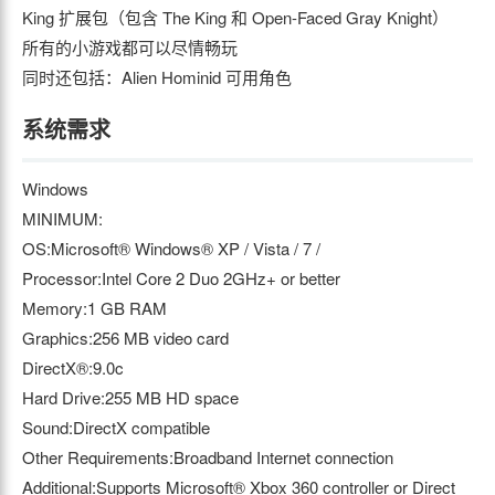
King 扩展包（包含 The King 和 Open-Faced Gray Knight）
所有的小游戏都可以尽情畅玩
同时还包括：Alien Hominid 可用角色
系统需求
Windows
MINIMUM:
OS:Microsoft® Windows® XP / Vista / 7 /
Processor:Intel Core 2 Duo 2GHz+ or better
Memory:1 GB RAM
Graphics:256 MB video card
DirectX®:9.0c
Hard Drive:255 MB HD space
Sound:DirectX compatible
Other Requirements:Broadband Internet connection
Additional:Supports Microsoft® Xbox 360 controller or Direct