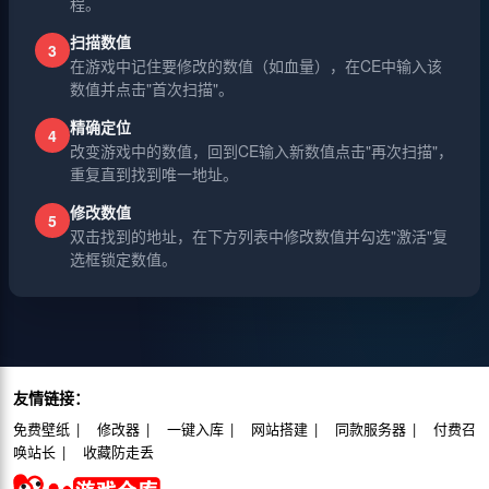
程。
扫描数值
3
在游戏中记住要修改的数值（如血量），在CE中输入该
数值并点击"首次扫描"。
精确定位
4
改变游戏中的数值，回到CE输入新数值点击"再次扫描"，
重复直到找到唯一地址。
修改数值
5
双击找到的地址，在下方列表中修改数值并勾选"激活"复
选框锁定数值。
友情链接：
免费壁纸
修改器
一键入库
网站搭建
同款服务器
付费召
唤站长
收藏防走丢