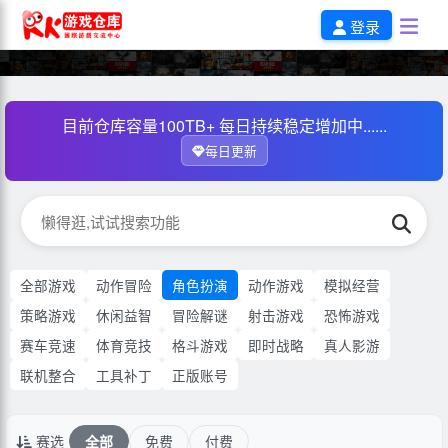
登录
目前仓库容量100TB+ 每日持续稳定增加中......
每日更新
全部游戏
动作冒险
角色扮演
动作游戏
模拟经营
策略游戏
休闲益智
冒险解谜
射击游戏
恐怖游戏
赛车竞速
体育竞技
格斗游戏
即时战略
真人影游
联机整合
工具补丁
正版账号
赛选
全部
免费
付费