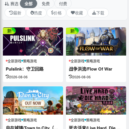
赛选
全部
免费
付费
最新
热度
价格
收藏
下载
全部游戏
策略游戏
全部游戏
策略游戏
Pulslink：守卫回路
战争洪流/Flow Of War
2026-08-06
2026-08-06
全部游戏
策略游戏
全部游戏
策略游戏
自在城镇/Town to City（更新...
死去活来/Live Hard, Die ...