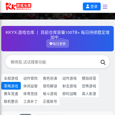
登录
KKYX-游戏仓库 丨 目前仓库容量100TB+ 每日持续稳定增
加中......
每日更新
全部游戏
动作冒险
角色扮演
动作游戏
模拟经营
策略游戏
休闲益智
冒险解谜
射击游戏
恐怖游戏
赛车竞速
体育竞技
格斗游戏
即时战略
真人影游
联机整合
工具补丁
正版账号