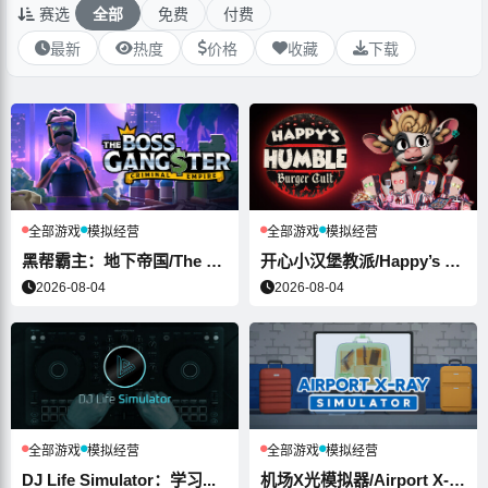
赛选
全部
免费
付费
最新
热度
价格
收藏
下载
全部游戏
模拟经营
全部游戏
模拟经营
黑帮霸主：地下帝国/The Boss G...
开心小汉堡教派/Happy’s Humb...
2026-08-04
2026-08-04
全部游戏
模拟经营
全部游戏
模拟经营
DJ Life Simulator：学习...
机场X光模拟器/Airport X-Ra...