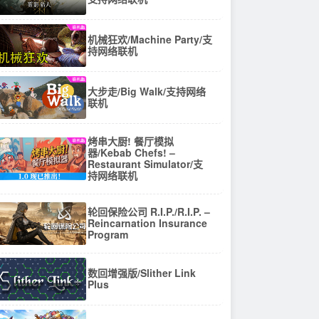
机械狂欢/Machine Party/支
持网络联机
大步走/Big Walk/支持网络
联机
烤串大厨! 餐厅模拟
器/Kebab Chefs! –
Restaurant Simulator/支
持网络联机
轮回保险公司 R.I.P./R.I.P. –
Reincarnation Insurance
Program
数回增强版/Slither Link
Plus